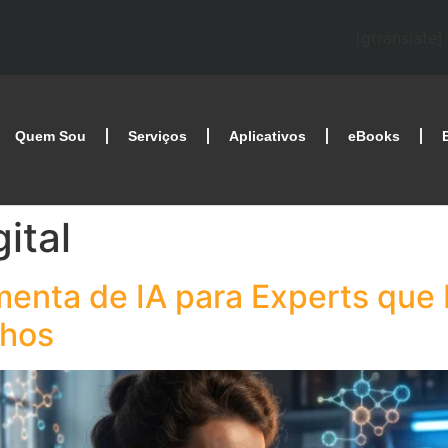
[gtranslate]
Quem Sou
Serviços
Aplicativos
eBooks
ital
enta de IA para Experts que
lhos