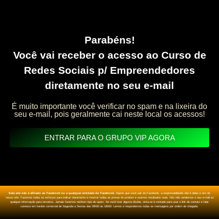
Parabéns!
Você vai receber o acesso ao Curso de
Redes Sociais p/ Empreendedores
diretamente no seu e-mail
É muito importante você verificar no spam e na lixeira do
seu e-mail, pois geralmente cai neste local os acessos!
ENTRAR PARA O GRUPO VIP AGORA
Este site não é afiliado ao Facebook ou a qualquer entidade do Facebook.
Depois que você sair do Facebook, a responsabilidade não é deles e sim do
nosso site. Fazemos todos os esforços para indicar claramente e mostrar todas as provas do produto e usamos resultados reais. Nós não vendemos o seu e-mail ou
qualquer informação para terceiros. Jamais fazemos nenhum tipo de spam. Se você tiver alguma dúvida, sinta-se à vontade para usar o link de contato e falar
conosco em horário comercial de Segunda a Sextas das 09h00 ás 18h00. Lemos e respondemos todas as mensagens por ordem de chegada.